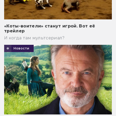
«Коты-воители» станут игрой. Вот её
трейлер
И когда там мультсериал?
Новости