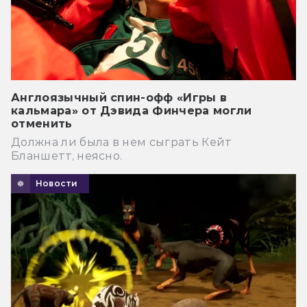
Англоязычный спин-офф «Игры в
кальмара» от Дэвида Финчера могли
отменить
Должна ли была в нем сыграть Кейт
Бланшетт, неясно.
Новости