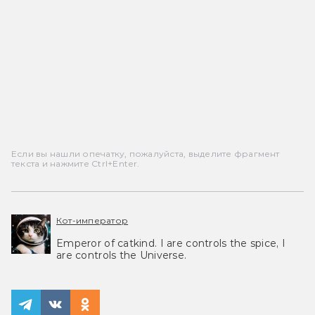
Если вы нашли опечатку, пожалуйста, выделите фрагмент
текста и нажмите Ctrl+Enter.
Кот-император
Emperor of catkind. I are controls the spice, I
are controls the Universe.