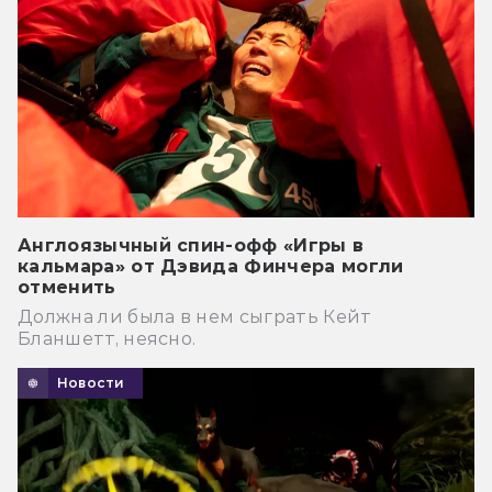
Англоязычный спин-офф «Игры в
кальмара» от Дэвида Финчера могли
отменить
Должна ли была в нем сыграть Кейт
Бланшетт, неясно.
Новости