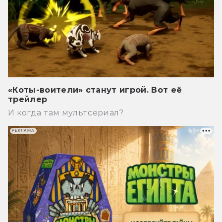
«Коты-воители» станут игрой. Вот её
трейлер
И когда там мультсериал?
РЕКЛАМА