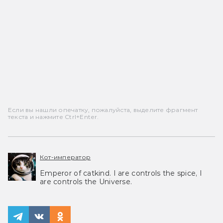
Если вы нашли опечатку, пожалуйста, выделите фрагмент
текста и нажмите Ctrl+Enter.
Кот-император
Emperor of catkind. I are controls the spice, I
are controls the Universe.