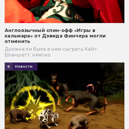
Англоязычный спин-офф «Игры в
кальмара» от Дэвида Финчера могли
отменить
Должна ли была в нем сыграть Кейт
Бланшетт, неясно.
Новости