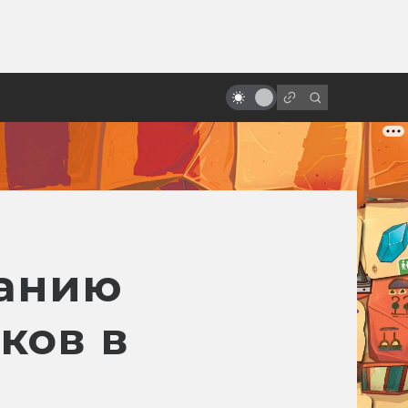
ы»:
ыло
Студия Gainax: история одной
легенды
данию
ков в