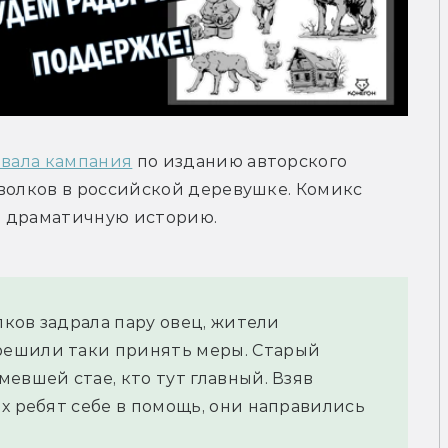
овала кампания
 по изданию авторского 
волков в российской деревушке. Комикс 
ю драматичную историю.
лков задрала пару овец, жители 
ешили таки принять меры. Старый 
евшей стае, кто тут главный. Взяв 
х ребят себе в помощь, они направились 