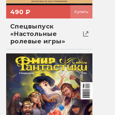
490 ₽
Купить
Спецвыпуск
«Настольные
ролевые игры»