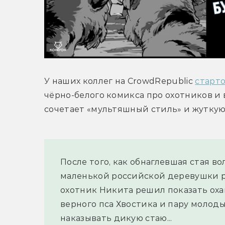
У наших коллег на CrowdRepublic 
старт
чёрно-белого комикса про охотников и 
сочетает «мультяшный стиль» и жутку
После того, как обнаглевшая стая во
маленькой российской деревушки р
охотник Никита решил показать охам
верного пса Хвостика и пару молоды
наказывать дикую стаю...