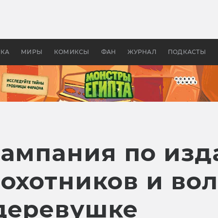
 фильмы смотреть в
Как создавались «Страшил
те 2026? В мире —
фильм, без которого не б
липсис, в России —
бы «Властелина колец»
ие комедии
УКА
МИРЫ
КОМИКСЫ
ФАН
ЖУРНАЛ
ПОДКАСТЫ
кампания по из
охотников и вол
деревушке