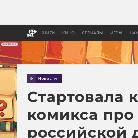
Какие
авгус
апока
детск
КНИГИ
КИНО
СЕРИАЛЫ
ИГРЫ
НА
РЕКЛАМА
Новости
Стартовала 
комикса про 
российской 