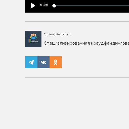
00:00
CrowdRepublic
Специализированная краудфандинговая