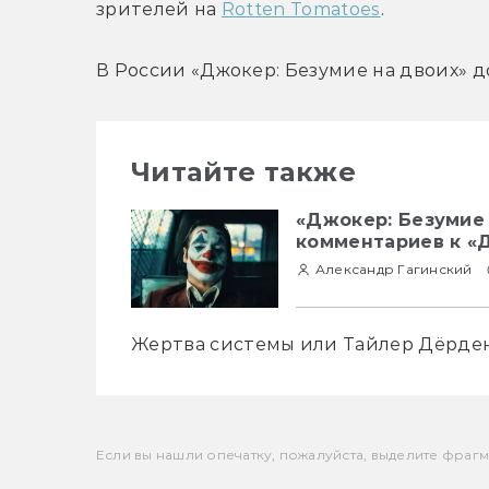
зрителей на 
Rotten Tomatoes
.
В России 
«Джокер: Безумие на двоих» д
Читайте также
«Джокер: Безумие 
комментариев к «
Александр Гагинский
Жертва системы или Тайлер Дёрден
Если вы нашли опечатку, пожалуйста, выделите фрагмен