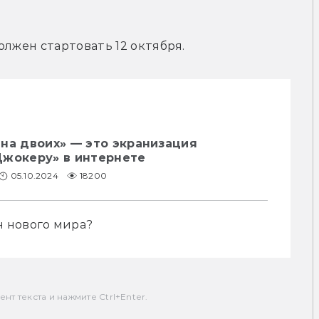
олжен стартовать 12 октября.
на двоих» — это экранизация
Джокеру» в интернете
05.10.2024
18200
 нового мира?
т текста и нажмите Ctrl+Enter.