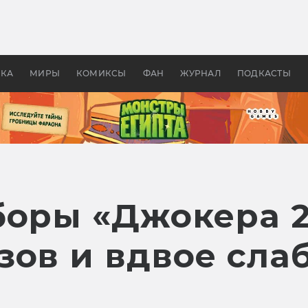
 фильмы смотреть в
Как создавались «Страшил
те 2026? В мире —
фильм, без которого не б
липсис, в России —
бы «Властелина колец»
ие комедии
УКА
МИРЫ
КОМИКСЫ
ФАН
ЖУРНАЛ
ПОДКАСТЫ
боры «Джокера 2
зов и вдвое сла