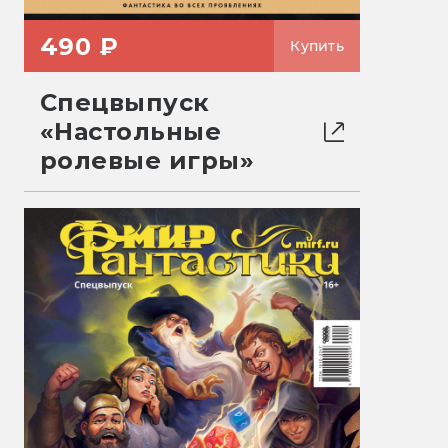
490 ₽
Купить
Спецвыпуск
«Настольные
ролевые игры»