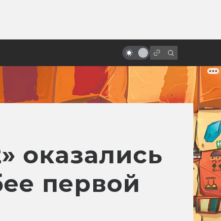
ы»:
ыло
«Виллоу»: фэнтези Джорджа
Лукаса с настоящими хоббитами
» оказались
бее первой