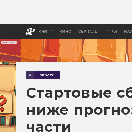
Какие
авгус
апока
детск
КНИГИ
КИНО
СЕРИАЛЫ
ИГРЫ
НА
РЕКЛАМА
Новости
Стартовые с
ниже прогно
части