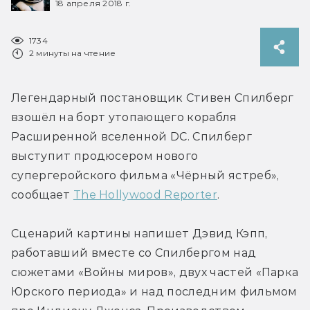
18 апреля 2018 г.
1734
2 минуты на чтение
Легендарный постановщик Стивен Спилберг 
взошёл на борт утопающего корабля 
Расширенной вселенной DC. Спилберг 
выступит продюсером нового 
супергеройского фильма «Чёрный ястреб», 
сообщает 
The Hollywood Reporter
.
Сценарий картины напишет Дэвид Кэпп, 
работавший вместе со Спилбергом над 
сюжетами «Войны миров», двух частей «Парка 
Юрского периода» и над последним фильмом 