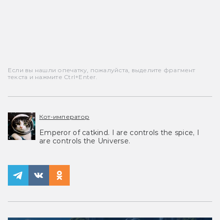
Если вы нашли опечатку, пожалуйста, выделите фрагмент
текста и нажмите Ctrl+Enter.
Кот-император
Emperor of catkind. I are controls the spice, I
are controls the Universe.