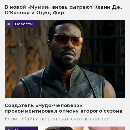
В новой «Мумии» вновь сыграют Кевин Дж.
О’Коннор и Одед Фер
Новости
Создатель «Чудо-человека»
прокомментировал отмену второго сезона
Кевин Файги не виноват, считает автор.