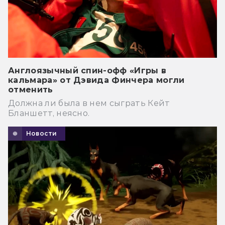
Англоязычный спин-офф «Игры в
кальмара» от Дэвида Финчера могли
отменить
Должна ли была в нем сыграть Кейт
Бланшетт, неясно.
Новости