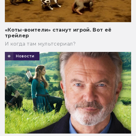
«Коты-воители» станут игрой. Вот её
трейлер
И когда там мультсериал?
Новости