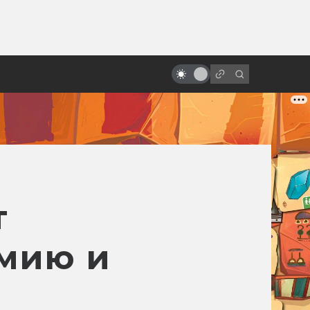
ы»:
«V значит вендетта». Как
ыло
создавался бунтарский фильм
про идею под маской
т
мию и