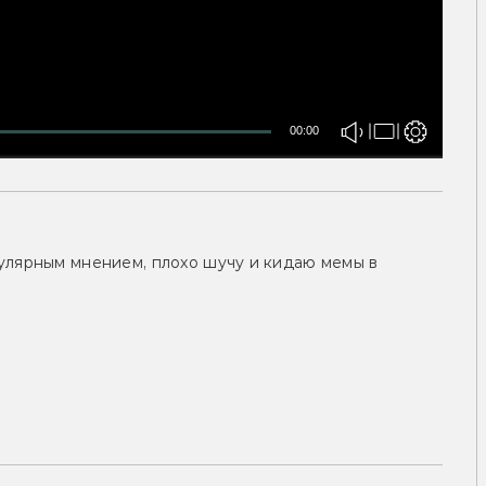
00:00
улярным мнением, плохо шучу и кидаю мемы в