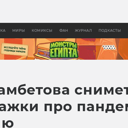
 фильмы смотреть в
Как создавались «Страшил
те 2026? В мире —
фильм, без которого не б
липсис, в России —
бы «Властелина колец»
ие комедии
УКА
МИРЫ
КОМИКСЫ
ФАН
ЖУРНАЛ
ПОДКАСТЫ
амбетова сниме
ажки про панде
ию