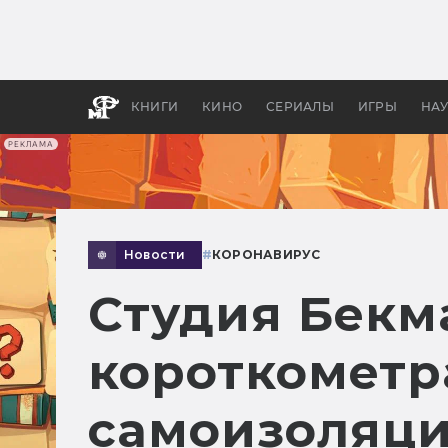
Какие
авгус
апока
детск
КНИГИ
КИНО
СЕРИАЛЫ
ИГРЫ
НА
РЕКЛАМА
Новости
#
КОРОНАВИРУС
Студия Бекм
короткометр
самоизоляц