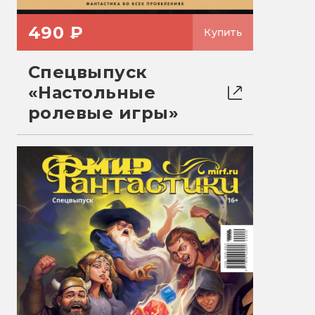
490 ₽
Купить
Спецвыпуск
«Настольные
ролевые игры»