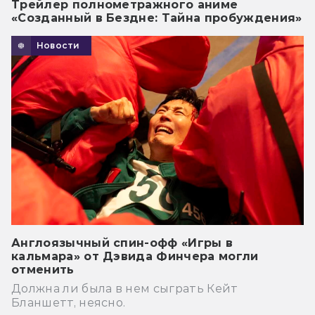
Трейлер полнометражного аниме
«Созданный в Бездне: Тайна пробуждения»
Новости
Англоязычный спин-офф «Игры в
кальмара» от Дэвида Финчера могли
отменить
Должна ли была в нем сыграть Кейт
Бланшетт, неясно.