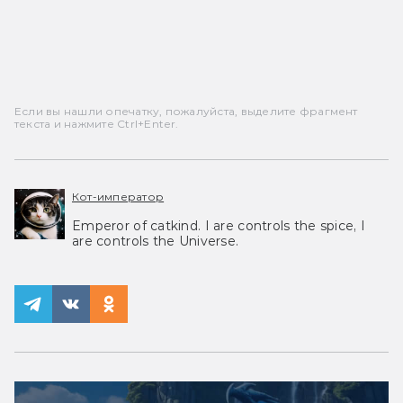
Если вы нашли опечатку, пожалуйста, выделите фрагмент
текста и нажмите Ctrl+Enter.
Кот-император
Emperor of catkind. I are controls the spice, I
are controls the Universe.