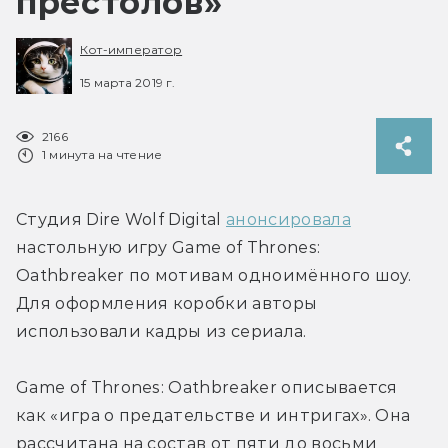
престолов»
Кот-император
15 марта 2019 г.
2166
1 минута на чтение
Студия Dire Wolf Digital 
анонсировала
настольную игру Game of Thrones: 
Oathbreaker по мотивам одноимённого шоу. 
Для оформления коробки авторы 
использовали кадры из сериала.
Game of Thrones: Oathbreaker описывается 
как «игра о предательстве и интригах». Она 
рассчитана на состав от пяти до восьми 