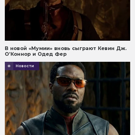
В новой «Мумии» вновь сыграют Кевин Дж.
О’Коннор и Одед Фер
Новости