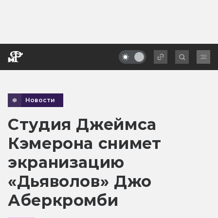
Новости
Студия Джеймса
Кэмерона снимет
экранизацию
«Дьяволов» Джо
Аберкромби