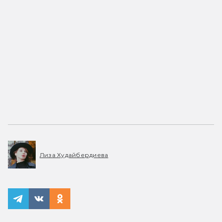
Лиза Худайбердиева