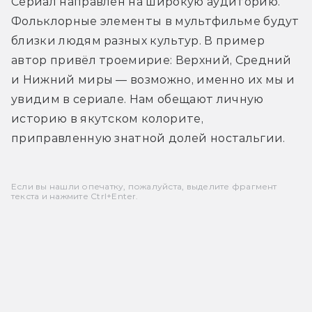
Сериал направлен на широкую аудиторию. 
Фольклорные элементы в мультфильме будут 
близки людям разных культур. В пример 
автор привёл троемирие: Верхний, Средний 
и Нижний миры — возможно, именно их мы и 
увидим в сериале. Нам обещают личную 
историю в якутском колорите, 
приправленную знатной долей ностальгии.
Если вы нашли опечатку, пожалуйста, выделите фрагмент
текста и нажмите Ctrl+Enter.