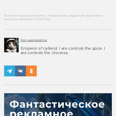
Если вы нашли опечатку, пожалуйста, выделите фрагмент
текста и нажмите Ctrl+Enter.
Кот-император
Emperor of catkind. I are controls the spice, I
are controls the Universe.