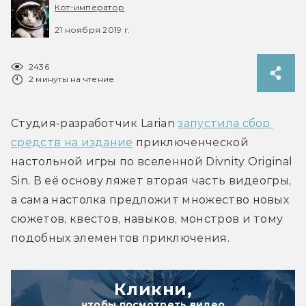
Кот-император
21 ноября 2019 г.
2436
2 минуты на чтение
Студия-разработчик Larian 
запустила сбор 
средств на издание
 приключенческой 
настольной игры по вселенной Divnity Original 
Sin. В её основу ляжет вторая часть видеогры, 
а сама настолка предложит множество новых 
сюжетов, квестов, навыков, монстров и тому 
подобных элементов приключения.
Кликни,
чтобы посмотреть видео