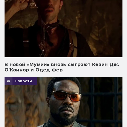
В новой «Мумии» вновь сыграют Кевин Дж.
О’Коннор и Одед Фер
Новости