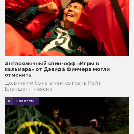
Англоязычный спин-офф «Игры в
кальмара» от Дэвида Финчера могли
отменить
Должна ли была в нем сыграть Кейт
Бланшетт, неясно.
Новости