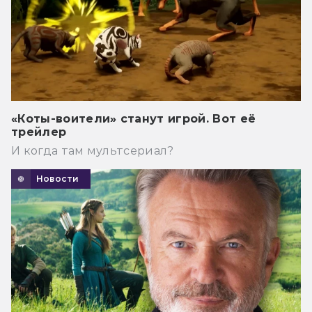
«Коты-воители» станут игрой. Вот её
трейлер
И когда там мультсериал?
Новости