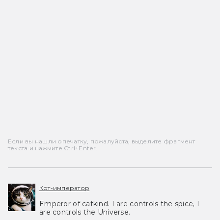
Если вы нашли опечатку, пожалуйста, выделите фрагмент
текста и нажмите Ctrl+Enter.
Кот-император
Emperor of catkind. I are controls the spice, I
are controls the Universe.