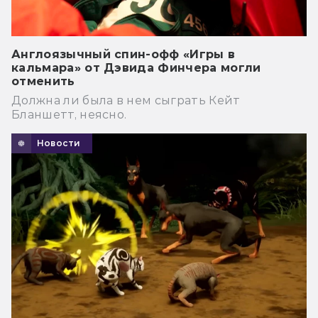
Англоязычный спин-офф «Игры в
кальмара» от Дэвида Финчера могли
отменить
Должна ли была в нем сыграть Кейт
Бланшетт, неясно.
Новости