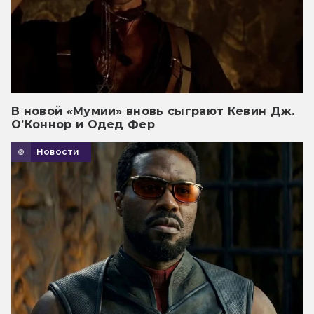
В новой «Мумии» вновь сыграют Кевин Дж.
О’Коннор и Одед Фер
Новости