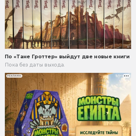
По «Тане Гроттер» выйдут две новые книги
Пока без даты выхода.
РЕКЛАМА