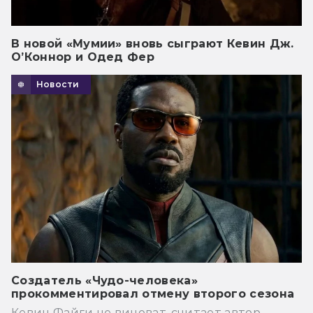
В новой «Мумии» вновь сыграют Кевин Дж.
О’Коннор и Одед Фер
Новости
Создатель «Чудо-человека»
прокомментировал отмену второго сезона
Кевин Файги не виноват, считает автор.