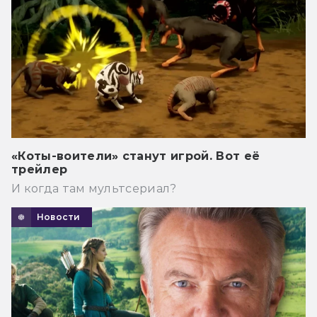
«Коты-воители» станут игрой. Вот её
трейлер
И когда там мультсериал?
Новости