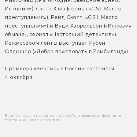
Риз Ахмед («Изгой-один: Звездные войны. 
Истории»), Скотт Хэйз (сериал «C.S.I. Место 
преступления»), Рейд Скотт («C.S.I. Место 
преступления») и Вуди Харрельсон («Иллюзия 
обмана», сериал «Настоящий детектив»). 
Режиссёром ленты выступает Рубен 
Фляйшер («Добро пожаловать в Zомбилэнд»).
Премьера «Венома» в России состоится 
4 октября.
Если вы нашли опечатку, пожалуйста, выделите фрагмент
текста и нажмите Ctrl+Enter.