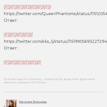
«Кремниевая долина»
https://twitter.com/QueerPhantoms/status/11512
Ответ:
«Защитники»
https://twitter.com/eks_lj/status/1151990569322729
Ответ:
«Игра престолов»
Если вы нашли опечатку, пожалуйста, выделите фрагмент
текста и нажмите Ctrl+Enter.
Евгения Блинова