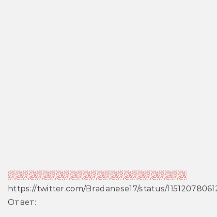
«Детективное агенство Дирка Джентли»
https://twitter.com/Bradanese17/status/1151207806
Ответ: