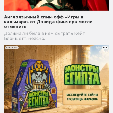
Англоязычный спин-офф «Игры в
кальмара» от Дэвида Финчера могли
отменить
Должна ли была в нем сыграть Кейт
Бланшетт, неясно.
РЕКЛАМА