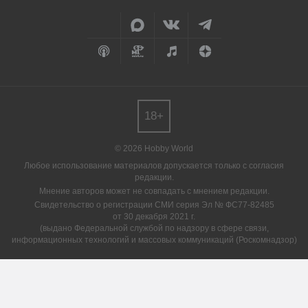
18+
© 2026 Hobby World
Любое использование материалов допускается только с согласия
редакции.
Мнение авторов может не совпадать с мнением редакции.
Свидетельство о регистрации СМИ серия Эл № ФС77-82485
от 30 декабря 2021 г.
(выдано Федеральной службой по надзору в сфере связи,
информационных технологий и массовых коммуникаций (Роскомнадзор)