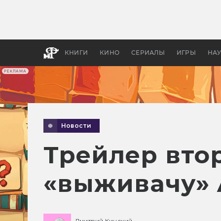
Какие
авгус
апока
детск
КНИГИ
КИНО
СЕРИАЛЫ
ИГРЫ
НА
РЕКЛАМА
Новости
Трейлер вто
«выживачу»
Дмитрий Кинский