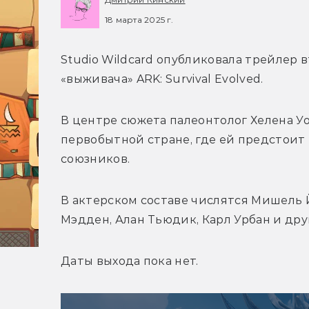
18 марта 2025 г.
Studio Wildcard опубликовала трейлер 
«выживача» 
ARK: Survival Evolved.
В центре сюжета палеонтолог Хелена Уоке
первобытной стране, где ей предстоит 
союзников.
В актерском составе числятся Мишель Й
Мэдден, Алан Тьюдик, Карл Урбан и дру
Даты выхода пока нет.