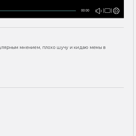
00:00
улярным мнением, плохо шучу и кидаю мемы в