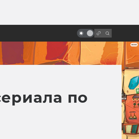
ы»:
ыло
Фильму «Троя» — 20 лет! Прошёл
ли он проверку временем?
сериала по