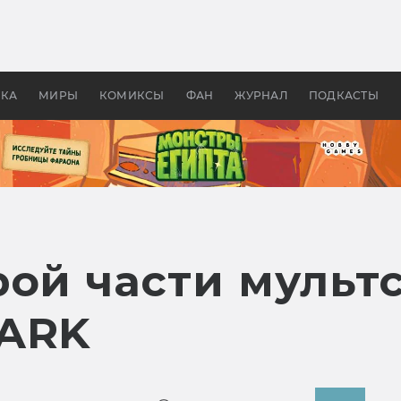
 фильмы смотреть в
Как создавались «Страшил
те 2026? В мире —
фильм, без которого не б
липсис, в России —
бы «Властелина колец»
ие комедии
УКА
МИРЫ
КОМИКСЫ
ФАН
ЖУРНАЛ
ПОДКАСТЫ
рой части мульт
 ARK