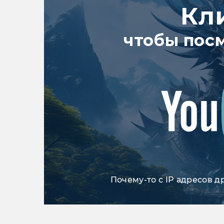
Кл
чтобы пос
Почему-то с IP адресов д