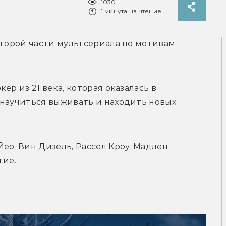
1030
1 минута на чтение
второй части мультсериала по мотивам 
р из 21 века, которая оказалась в 
научиться выживать и находить новых 
ео, Вин Дизель, Рассел Кроу, Мадлен 
гие.