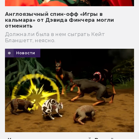
Англоязычный спин-офф «Игры в
кальмара» от Дэвида Финчера могли
отменить
Должна ли была в нем сыграть Кейт
Бланшетт, неясно.
Новости