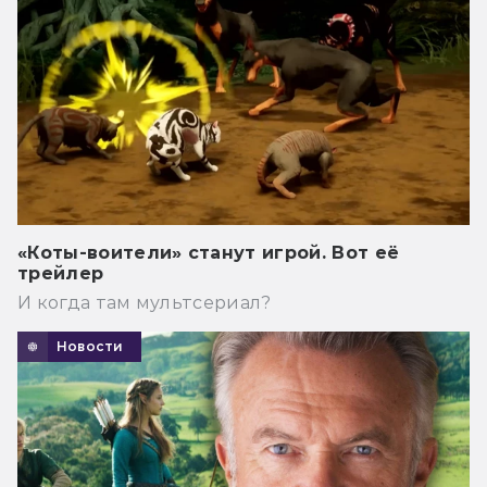
«Коты-воители» станут игрой. Вот её
трейлер
И когда там мультсериал?
Новости