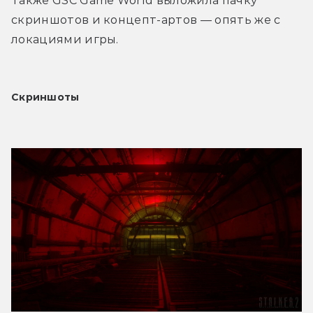
Также GSC Game World выложила пачку 
скриншотов и концепт-артов — опять же с 
локациями игры.
Скриншоты