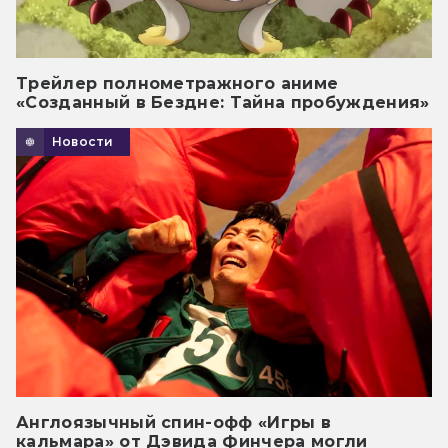
Трейлер полнометражного аниме
«Созданный в Бездне: Тайна пробуждения»
Новости
Англоязычный спин-офф «Игры в
кальмара» от Дэвида Финчера могли