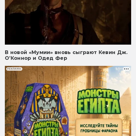
В новой «Мумии» вновь сыграют Кевин Дж.
О’Коннор и Одед Фер
РЕКЛАМА