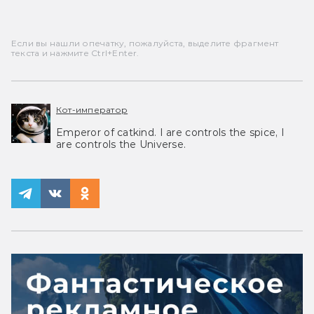
Если вы нашли опечатку, пожалуйста, выделите фрагмент
текста и нажмите Ctrl+Enter.
Кот-император
Emperor of catkind. I are controls the spice, I
are controls the Universe.