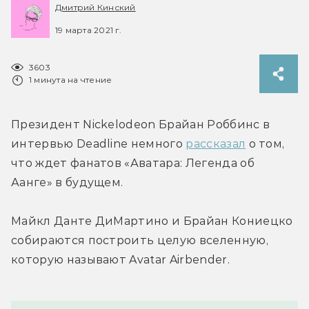
Дмитрий Кинский
19 марта 2021 г.
3603
1 минута на чтение
Президент Nickelodeon Брайан Роббинс в 
интервью Deadline немного 
рассказал
 о том, 
что ждет фанатов «Аватара: Легенда об 
Аанге» в будущем.
Майкл Данте ДиМартино и Брайан Кониецко 
собираются построить целую вселенную, 
которую называют Avatar Airbender.