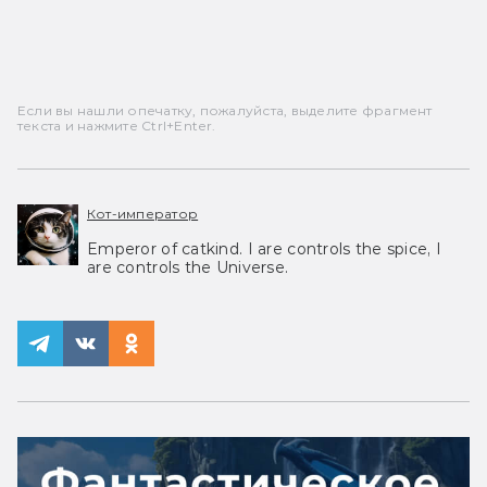
Если вы нашли опечатку, пожалуйста, выделите фрагмент
текста и нажмите Ctrl+Enter.
Кот-император
Emperor of catkind. I are controls the spice, I
are controls the Universe.