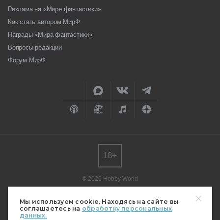
Реклама на «Мире фантастики»
Как стать автором МирФ
Награды «Мира фантастики»
Вопросы редакции
Форум МирФ
18+
© 2026 Hobby World
Любое использование материалов допускается только с согласия
редакции.
Мы используем cookie. Находясь на сайте вы
соглашаетесь на
обработку персональных
Мнение авторов может не совпадать с мнением редакции.
данных.
Свидетельство о регистрации СМИ серия Эл № ФС77-82485