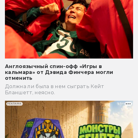
Англоязычный спин-офф «Игры в
кальмара» от Дэвида Финчера могли
отменить
Должна ли была в нем сыграть Кейт
Бланшетт, неясно.
РЕКЛАМА