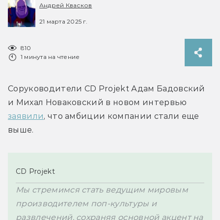
Андрей Квасков
21 марта 2025 г.
810
1 минута на чтение
Соруководители CD Projekt Адам Бадовский 
и Михал Новаковский в новом интервью 
заявили
, что амбиции компании стали еще 
выше.
CD Projekt
Мы стремимся стать ведущим мировым 
производителем поп-культуры и 
развлечений, сохраняя основной акцент на 