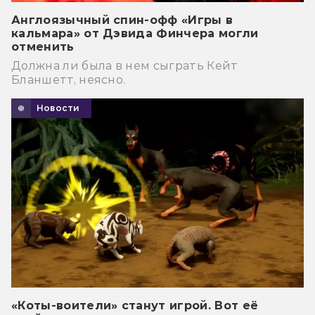
Англоязычный спин-офф «Игры в
кальмара» от Дэвида Финчера могли
отменить
Должна ли была в нем сыграть Кейт
Бланшетт, неясно.
Новости
«Коты-воители» станут игрой. Вот её