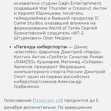
основатели студии Gaijin Entertainment,
создавшей War Thunder и Crossout, Антон
и Кирилл Юдинцевы; писатель,
геймдизайнер и бывший продюсер 1C
Game Studios, оказавший влияние на
формирование World of Tanks Сергей
Буркатовский; создатель «ИЛ-2
Штурмовик» Олег Медокс.
«Легенды киберспорта»
— Денис
«elecroNic» Шарипов; Дмитрий «Happy»
Костин; Антон «Coollerz» Синьгов; Роман
«RAMZES» Кушнарев, Магомед «Collapse»
Халилов; президент Федерации
компьютерного спорта России Дмитрий
Смит; один из первых российских
киберспортсменов Александр
Горбаченко.
Голосование (
Telegram
, 
VK
) продлится до 5 
декабря включительно. По завершении 