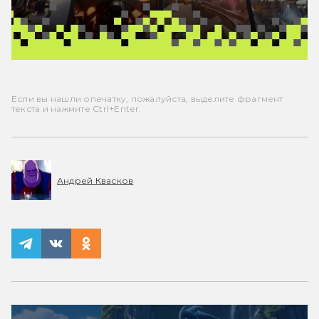
Если вы нашли опечатку, пожалуйста, выделите фрагмент
текста и нажмите Ctrl+Enter.
Андрей Квасков