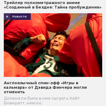
Трейлер полнометражного аниме
«Созданный в Бездне: Тайна пробуждения»
Новости
Англоязычный спин-офф «Игры в
кальмара» от Дэвида Финчера могли
отменить
Должна ли была в нем сыграть Кейт
Бланшетт, неясно.