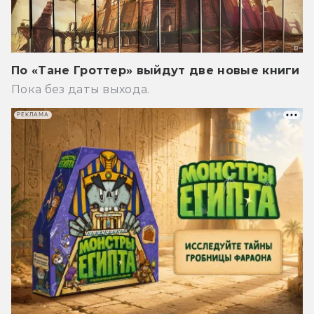
По «Тане Гроттер» выйдут две новые книги
Пока без даты выхода.
РЕКЛАМА