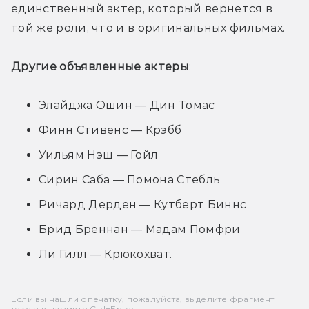
единственный актер, который вернется в 
той же роли, что и в оригинальных фильмах.
Другие объявленные актеры
:
Элайджа Ошин — Дин Томас
Финн Стивенс — Крэбб
Уильям Нэш — Гойл
Сирин Саба — Помона Стебль
Ричард Дерден — Кутберт Биннс
Брид Бреннан — Мадам Помфри
Ли Гилл — Крюкохват.
Если вы нашли опечатку, пожалуйста, выделите фрагмент
текста и нажмите Ctrl+Enter.