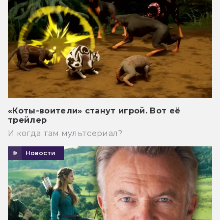
«Коты-воители» станут игрой. Вот её
трейлер
И когда там мультсериал?
Новости