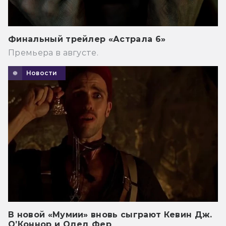
Финальный трейлер «Астрала 6»
Премьера в августе.
Новости
В новой «Мумии» вновь сыграют Кевин Дж.
О’Коннор и Одед Фер