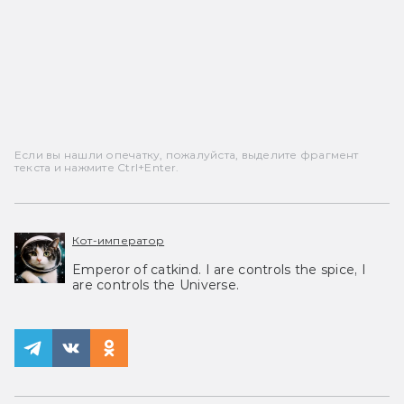
Если вы нашли опечатку, пожалуйста, выделите фрагмент
текста и нажмите Ctrl+Enter.
Кот-император
Emperor of catkind. I are controls the spice, I
are controls the Universe.