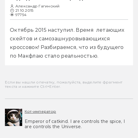
Александр Гагинский
21.10.2015
97754
Октябрь 2015 наступил. Время  летающих 
скейтов и самозашнуровывающихся 
кроссовок! Разбираемся, что из будущего 
по Макфлаю стало реальностью.
Если вы нашли опечатку, пожалуйста, выделите фрагмент
текста и нажмите Ctrl+Enter.
Кот-император
Emperor of catkind. I are controls the spice, I
are controls the Universe.