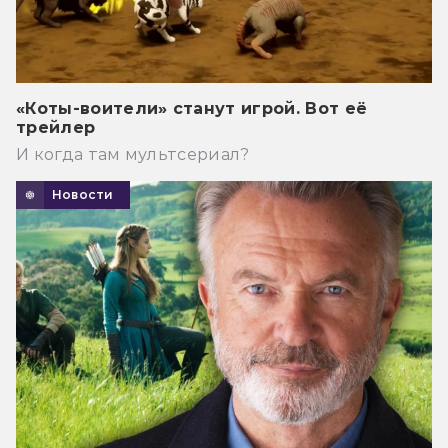
«Коты-воители» станут игрой. Вот её
трейлер
И когда там мультсериал?
Новости