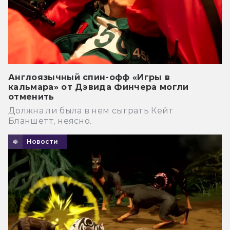
Англоязычный спин-офф «Игры в
кальмара» от Дэвида Финчера могли
отменить
Должна ли была в нем сыграть Кейт
Бланшетт, неясно.
Новости