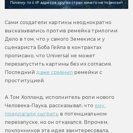
Почему-то с IP адресов других стран ничего не тормозит
Сами создатели картины неоднократно 
высказывались против ремейка трилогии. 
Дело в том, что у самого Земекиса и у 
сценариста Боба Гейла в контрактах 
прописано, что Universal не может 
перезапустить картины без их согласия. 
Последний 
даже сравнил
 ремейки с 
проституцией.
А Том Холланд, исполнитель роли нового 
Человека-Паука, рассказывал, что 
ему 
предлагали сыграть
 в потенциальном 
перезапуске, но он отказался. Впрочем, 
поклонников эта идея заинтересовала, 