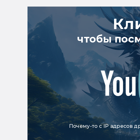
Кл
чтобы пос
Почему-то с IP адресов д