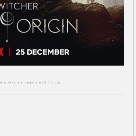
т текста и нажмите Ctrl+Enter.