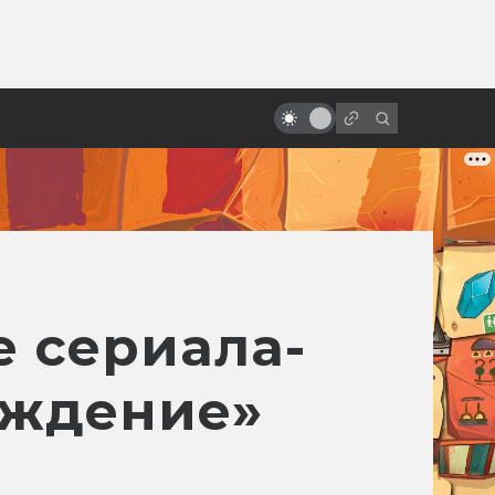
ы»:
ыло
Фильму «Троя» — 20 лет! Прошёл
ли он проверку временем?
 сериала-
ождение»