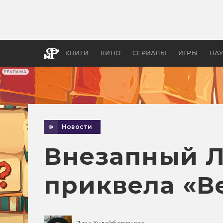
Какие
авгус
апока
детск
КНИГИ
КИНО
СЕРИАЛЫ
ИГРЫ
НА
РЕКЛАМА
Новости
Внезапный Л
приквела «В
Лиза Худайбердиева