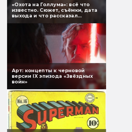
«Охота на Голлума»: всё что
известно. Сюжет, съёмки, дата
выхода и что рассказал
Гэндальф
Арт: концепты к черновой
версии IX эпизода «Звёздных
войн»