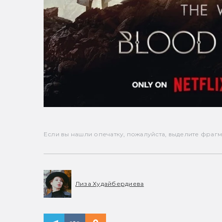
Если вы нашли опечатку, пожалуйста, выделите фрагмен
Лиза Худайбердиева