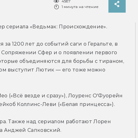
4587
1 минута на чтение
ер сериала «Ведьмак: Происхождение».
а 1200 лет до событий саги о Геральте, в 
о Сопряжении Сфер и о появлении первого 
оторые объединяются для борьбы с тираном, 
ом выступит Лютик — его тоже можно 
о («Всё везде и сразу»), Лоуренс О'Фуорейн 
жейкоб Коллинс-Леви («Белая принцесса»).
а. Также над сериалом работают Лорен 
а Анджей Сапковский.