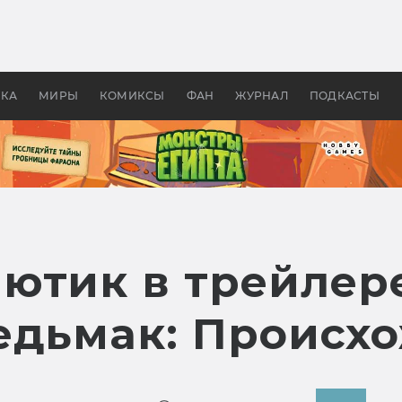
 фильмы смотреть в
Как создавались «Страшил
те 2026? В мире —
фильм, без которого не б
липсис, в России —
бы «Властелина колец»
ие комедии
УКА
МИРЫ
КОМИКСЫ
ФАН
ЖУРНАЛ
ПОДКАСТЫ
ютик в трейлере
едьмак: Происх