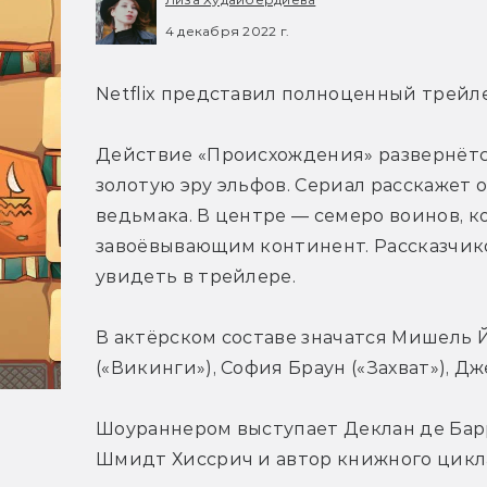
4 декабря 2022 г.
Netflix представил полноценный трейл
Действие «Происхождения» развернётся з
золотую эру эльфов. Сериал расскажет 
ведьмака. В центре — семеро воинов, к
завоёвывающим континент. Рассказчик
увидеть в трейлере.
В актёрском составе значатся Мишель Йе
(«Викинги»), София Браун («Захват»), Д
Шоураннером выступает Деклан де Барр
Шмидт Хиссрич и автор книжного цикл