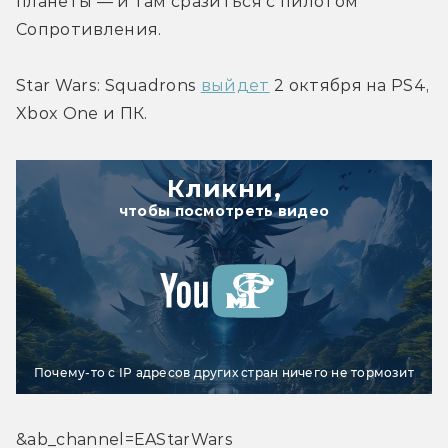
планеты — и там сразиться с пилотом 
Сопротивления.
Star Wars: Squadrons 
выйдет
 2 октября на PS4, 
Xbox One и ПК.
Кликни,
чтобы посмотреть видео
Почему-то с IP адресов других стран ничего не тормозит
&ab_channel=EAStarWars