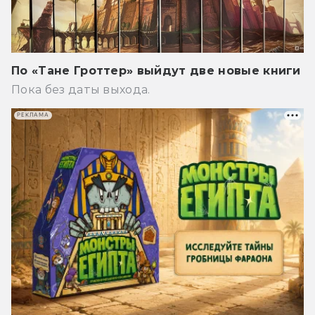
По «Тане Гроттер» выйдут две новые книги
Пока без даты выхода.
РЕКЛАМА