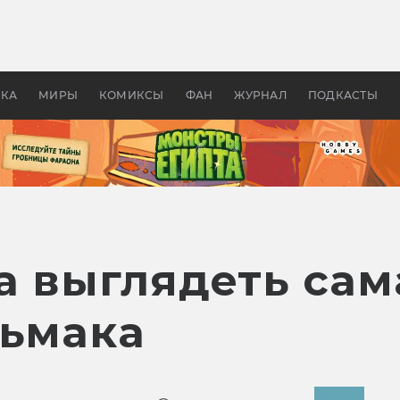
оздавались «Страшилы»:
«Одиссея» Нолана: что эт
, без которого не было
фильм сделал с Гомером и
ластелина колец»
Древней Грецией
УКА
МИРЫ
КОМИКСЫ
ФАН
ЖУРНАЛ
ПОДКАСТЫ
а выглядеть сам
дьмака