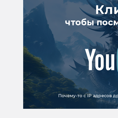
Кл
чтобы пос
Почему-то с IP адресов д