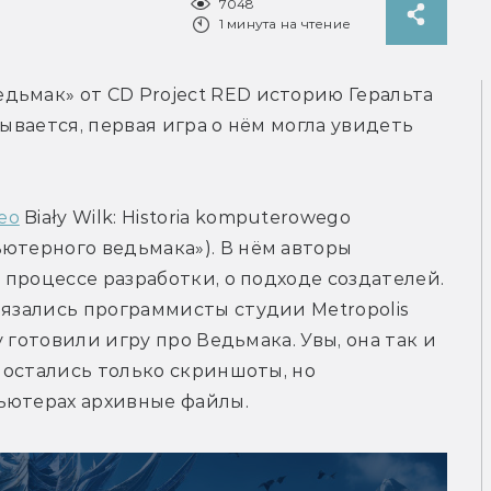
7048
1 минута на чтение
ьмак» от CD Project RED историю Геральта 
ывается, первая игра о нём могла увидеть 
ео
 Biały Wilk: Historia komputerowego 
ютерного ведьмака»). В нём авторы 
 процессе разработки, о подходе создателей. 
вязались программисты студии Metropolis 
у готовили игру про Ведьмака. Увы, она так и 
ы остались только скриншоты, но 
ьютерах архивные файлы.