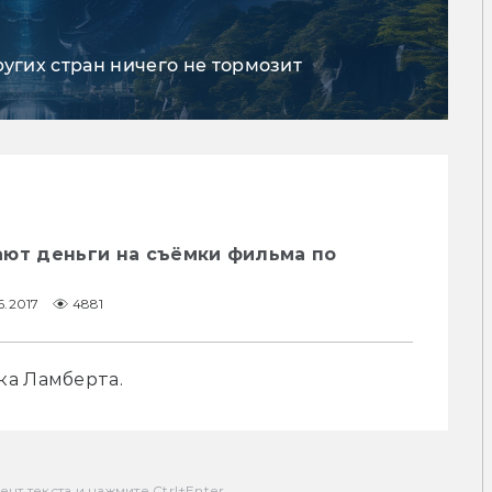
ругих стран ничего не тормозит
ают деньги на съёмки фильма по
6.2017
4881
ка Ламберта.
т текста и нажмите Ctrl+Enter.