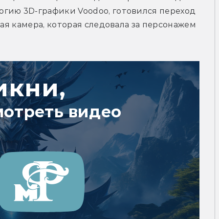
гию 3D-графики Voodoo, готовился переход 
ная камера, которая следовала за персонажем 
икни,
мотреть видео