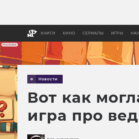
Как с
фильм
бы «В
КНИГИ
КИНО
СЕРИАЛЫ
ИГРЫ
НА
РЕКЛАМА
Новости
Вот как могл
игра про ве
Кот-император