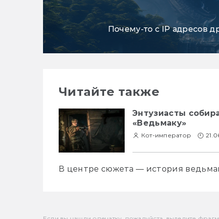
Почему-то с IP адресов д
Читайте также
Энтузиасты собир
«Ведьмаку»
Кот-император
21.0
В центре сюжета — история ведьма
Если вы нашли опечатку, пожалуйста, выделите фрагмен