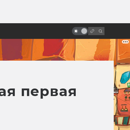
от
История жизни Джорджа Лукаса
ая первая