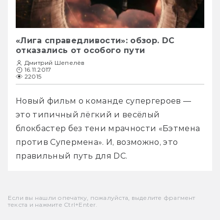
«Лига справедливости»: обзор. DC
отказались от особого пути
Дмитрий Шепелёв
16.11.2017
22015
Новый фильм о команде супергероев — 
это типичный лёгкий и весёлый 
блокбастер без тени мрачности «Бэтмена 
против Супермена». И, возможно, это 
правильный путь для DC.
Если вы нашли опечатку, пожалуйста, выделите фрагмент
текста и нажмите Ctrl+Enter.