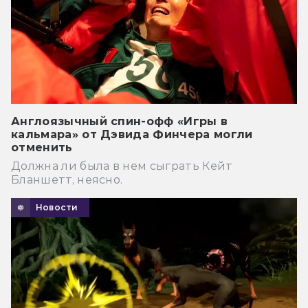
Англоязычный спин-офф «Игры в
кальмара» от Дэвида Финчера могли
отменить
Должна ли была в нем сыграть Кейт
Бланшетт, неясно.
Новости