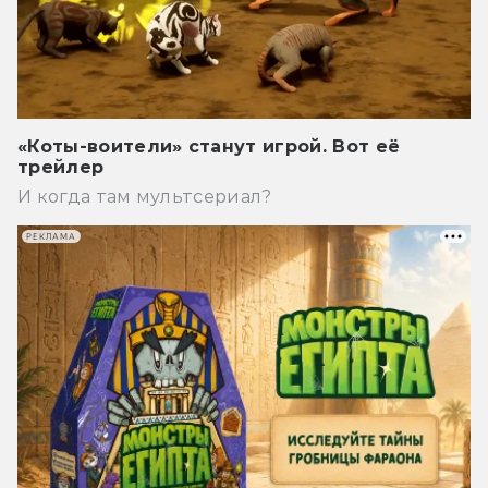
«Коты-воители» станут игрой. Вот её
трейлер
И когда там мультсериал?
РЕКЛАМА