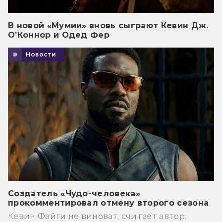
В новой «Мумии» вновь сыграют Кевин Дж.
О’Коннор и Одед Фер
Новости
Создатель «Чудо-человека»
прокомментировал отмену второго сезона
Кевин Файги не виноват, считает автор.