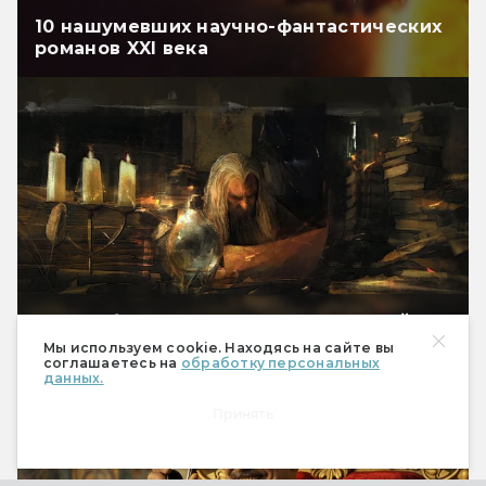
10 нашумевших научно-фантастических
романов XXI века
Самые большие фэнтези-циклы. Чей
длиннее?
Мы используем cookie. Находясь на сайте вы
соглашаетесь на
обработку персональных
данных.
Принять