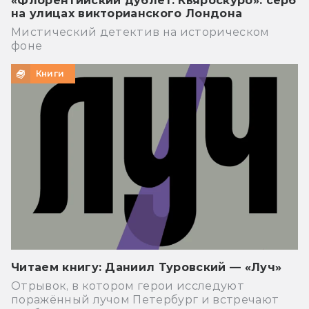
«Флорентийский дублет. Кьяроскуро»: серб
на улицах викторианского Лондона
Мистический детектив на историческом
фоне
Книги
Читаем книгу: Даниил Туровский — «Луч»
Отрывок, в котором герои исследуют
поражённый лучом Петербург и встречают