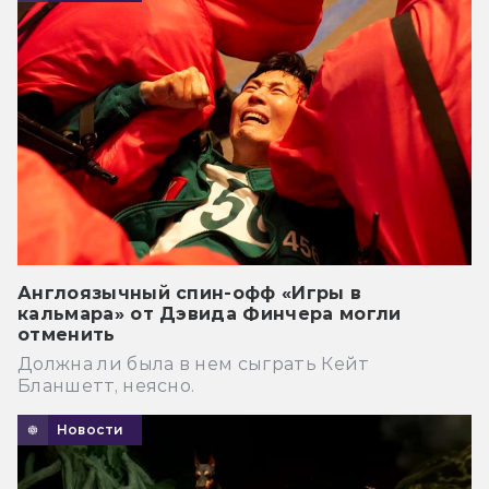
Англоязычный спин-офф «Игры в
кальмара» от Дэвида Финчера могли
отменить
Должна ли была в нем сыграть Кейт
Бланшетт, неясно.
Новости