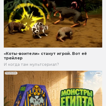
«Коты-воители» станут игрой. Вот её
трейлер
И когда там мультсериал?
РЕКЛАМА