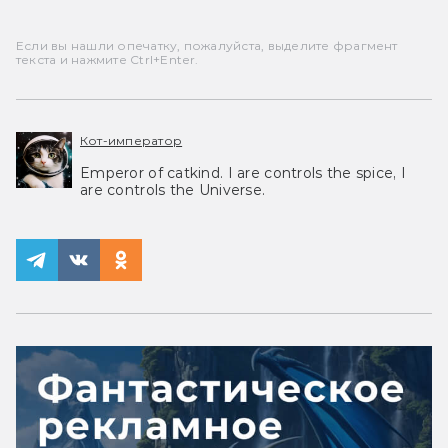
Если вы нашли опечатку, пожалуйста, выделите фрагмент
текста и нажмите Ctrl+Enter.
Кот-император
Emperor of catkind. I are controls the spice, I
are controls the Universe.