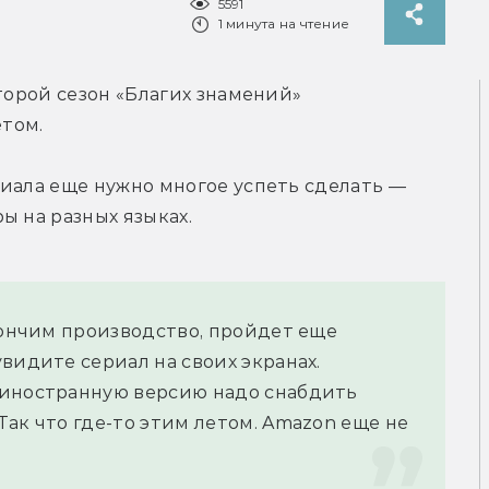
5591
1 минута на чтение
торой сезон «Благих знамений» 
том.
иала еще нужно многое успеть сделать — 
ы на разных языках.
кончим производство, пройдет еще 
видите сериал на своих экранах. 
иностранную версию надо снабдить 
ак что где-то этим летом. Amazon еще не 