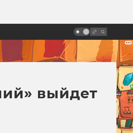
ы»:
ыло
Помянем киновселенную DC: все
фильмы от худшего к лучшему
ний» выйдет