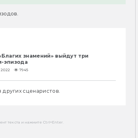
изодов.
«Благих знамений» выйдут три
и-эпизода
1.2022
7945
 других сценаристов. 
т текста и нажмите Ctrl+Enter.