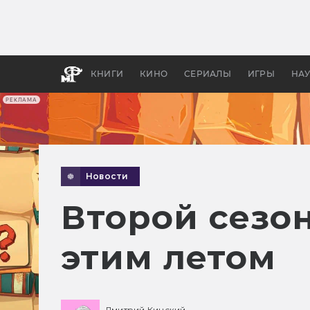
Какие
авгус
апока
детск
КНИГИ
КИНО
СЕРИАЛЫ
ИГРЫ
НА
РЕКЛАМА
Новости
Второй сезо
этим летом
Дмитрий Кинский