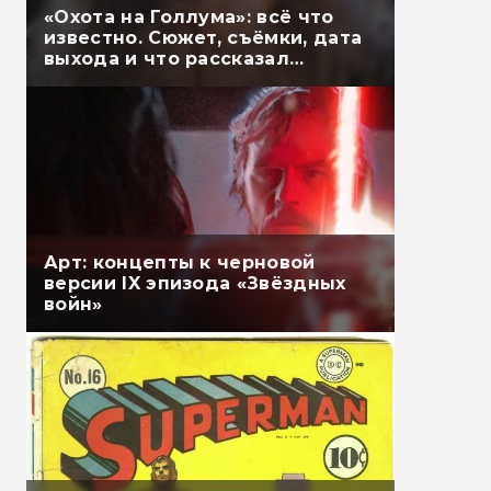
«Охота на Голлума»: всё что
известно. Сюжет, съёмки, дата
выхода и что рассказал
Гэндальф
Арт: концепты к черновой
версии IX эпизода «Звёздных
войн»