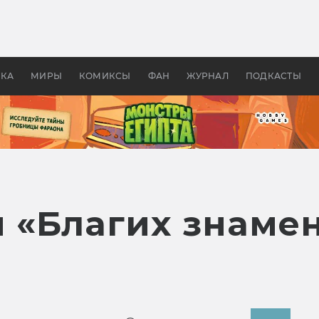
 фильмы смотреть в
Как создавались «Страшил
те 2026? В мире —
фильм, без которого не б
липсис, в России —
бы «Властелина колец»
ие комедии
УКА
МИРЫ
КОМИКСЫ
ФАН
ЖУРНАЛ
ПОДКАСТЫ
н «Благих знаме