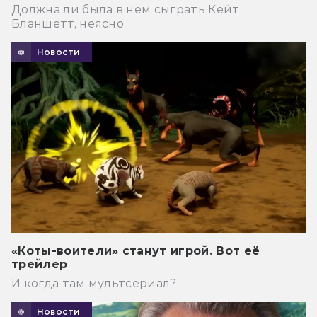
Должна ли была в нем сыграть Кейт
Бланшетт, неясно.
Новости
«Коты-воители» станут игрой. Вот её
трейлер
И когда там мультсериал?
Новости