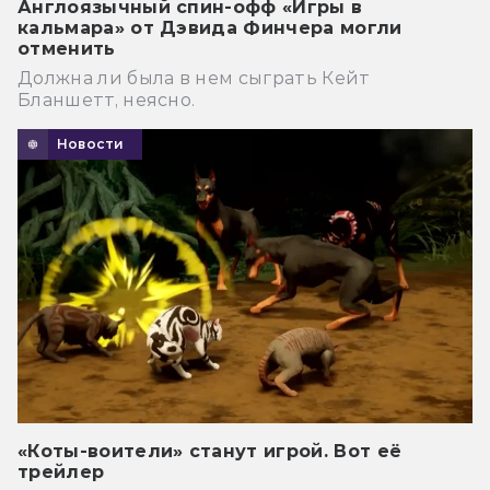
Англоязычный спин-офф «Игры в
кальмара» от Дэвида Финчера могли
отменить
Должна ли была в нем сыграть Кейт
Бланшетт, неясно.
Новости
«Коты-воители» станут игрой. Вот её
трейлер