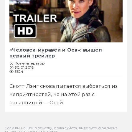
«Человек-муравей и Оса»: вышел
первый трейлер
Кот-император
30.01.2018
3524
Скотт Лэнг снова пытается выбраться из 
неприятностей, но на этой раз с 
напарницей — Осой. 
Если вы нашли опечатку, пожалуйста, выделите фрагмент
текста и нажмите Ctrl+Enter.