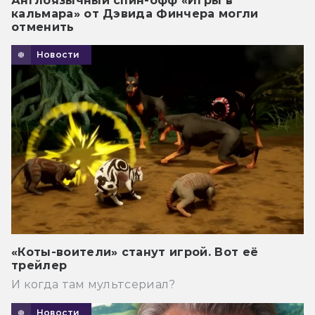
Англоязычный спин-офф «Игры в
кальмара» от Дэвида Финчера могли
отменить
Новости
«Коты-воители» станут игрой. Вот её
трейлер
И когда там мультсериал?
Новости