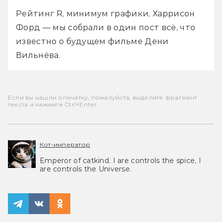
Рейтинг R, минимум графики, Харрисон 
Форд — мы собрали в один пост всё, что 
известно о будущем фильме Дени 
Вильнёва.
Если вы нашли опечатку, пожалуйста, выделите фрагмент
текста и нажмите Ctrl+Enter.
Кот-император
Emperor of catkind. I are controls the spice, I
are controls the Universe.