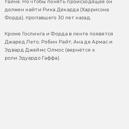
тайне. Но чтобы понять происходящее он 
должен найти Рика Декарда (Харрисона 
Форда), пропавшего 30 лет назад.
Кроме Гослинга и Форда в ленте появятся 
Джаред Лето, Робин Райт, Ана де Армас и 
Эдвард Джеймс Олмос (вернётся к 
роли Эдуардо Гаффа).