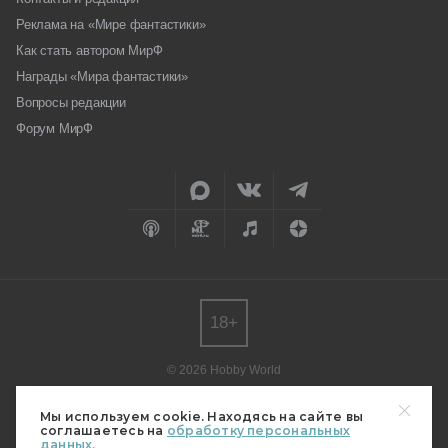
Реклама на «Мире фантастики»
Как стать автором МирФ
Награды «Мира фантастики»
Вопросы редакции
Форум МирФ
18+
© 2026 Hobby World
Любое использование материалов допускается только с согласия
редакции.
Мы используем cookie. Находясь на сайте вы
соглашаетесь на
обработку персональных
Мнение авторов может не совпадать с мнением редакции.
данных.