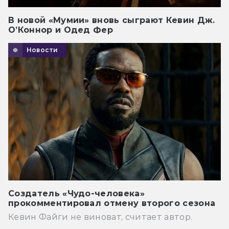
В новой «Мумии» вновь сыграют Кевин Дж.
О’Коннор и Одед Фер
Новости
Создатель «Чудо-человека»
прокомментировал отмену второго сезона
Кевин Файги не виноват, считает автор.