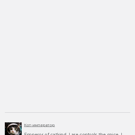
Кот-император
Emperor of catkind. I are controls the spice, I