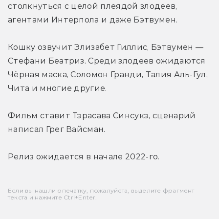
столкнуться с целой плеядой злодеев, 
агентами Интерпола и даже Бэтвумен.
Кошку озвучит Элизабет Гиллис, Бэтвумен — 
Стефани Беатриз. Среди злодеев ожидаются 
Чёрная маска, Соломон Гранди, Талия Аль-Гул, 
Чита и многие другие.
Фильм ставит Тэрасава Синсукэ, сценарий 
написал Грег Вайсман.
Релиз ожидается в начале 2022-го.
Если вы нашли опечатку, пожалуйста, выделите фрагмент
текста и нажмите Ctrl+Enter.