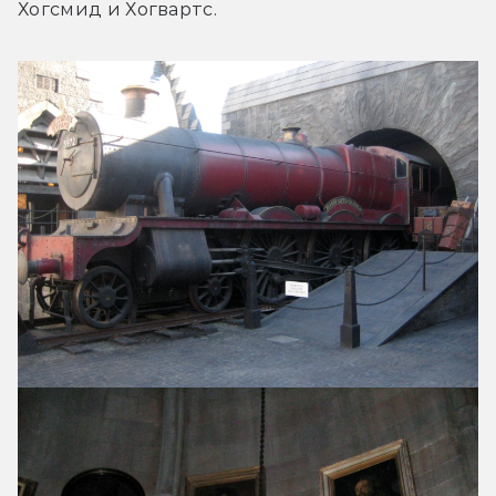
Хогсмид и Хогвартс.