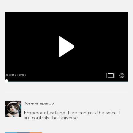
00:00
00:00
Кот-император
Emperor of catkind. I are controls the spice, I
are controls the Universe.