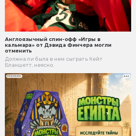
Англоязычный спин-офф «Игры в
кальмара» от Дэвида Финчера могли
отменить
Должна ли была в нем сыграть Кейт
Бланшетт, неясно.
РЕКЛАМА