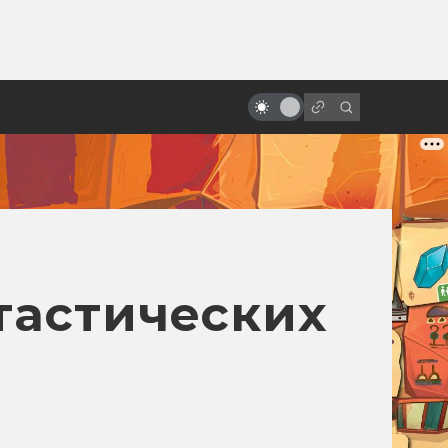
ы»:
ыло
«Звёздные войны»: обречённые
на провал
тастических