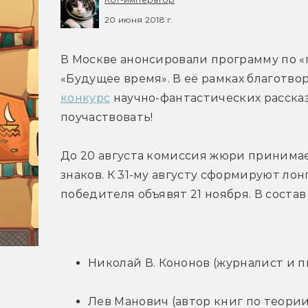
20 июня 2018 г.
В Москве анонсировали программу по «п
«Будущее время». В её рамках благотв
конкурс
 научно-фантастических рассказ
поучаствовать!
До 20 августа комиссия жюри принимает
знаков. К 31-му августу сформируют лонг
победителя объявят 21 ноября. В соста
Николай В. Кононов (журналист и п
Лев Манович (автор книг по теории