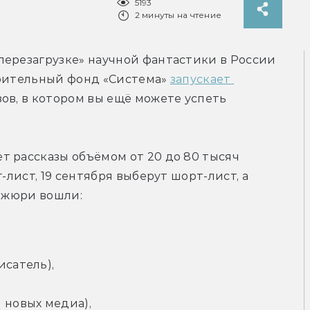
5193
2 минуты на чтение
ерезагрузке» научной фантастики в России 
орительный фонд «Система» 
запускает 
ов, в котором вы ещё можете успеть 
 рассказы объёмом от 20 до 80 тысяч 
-лист, 19 сентября выберут шорт-лист, а 
в жюри вошли:
исатель),
 новых медиа),