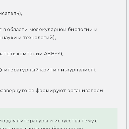
сатель),
 в области молекулярной биологии и 
 науки и технологий),
атель компании ABBYY),
(литературный критик и журналист).
 развёрнуто её формируют организаторы:
ю для литературы и искусства тему с 
дет мир, в котором бессмертие 