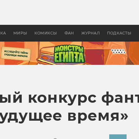
 фильмы смотреть в
Как создавались «Страшил
те 2026? В мире —
фильм, без которого не б
липсис, в России —
бы «Властелина колец»
ие комедии
УКА
МИРЫ
КОМИКСЫ
ФАН
ЖУРНАЛ
ПОДКАСТЫ
ый конкурс фан
Будущее время»