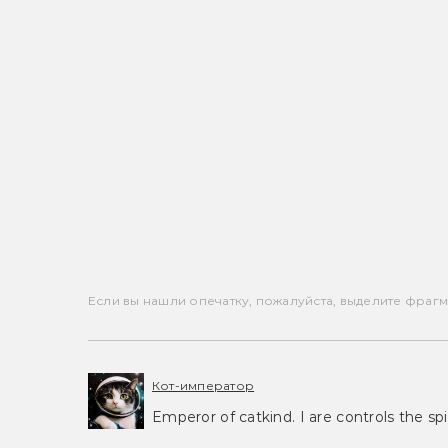
Если вы нашли опечатку, пожалуйста, выделите фрагмен
Кот-император
Emperor of catkind. I are controls the spi