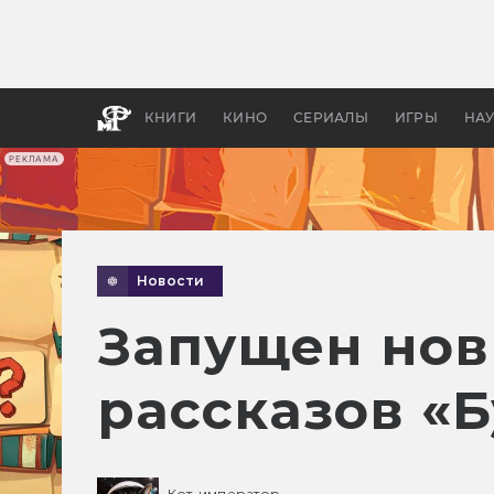
Какие
авгус
апока
детск
КНИГИ
КИНО
СЕРИАЛЫ
ИГРЫ
НА
РЕКЛАМА
Новости
Запущен нов
рассказов «
Кот-император