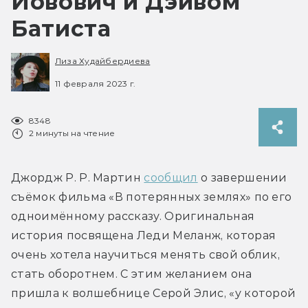
Йовович и Дэйвом
Батиста
Лиза Худайбердиева
11 февраля 2023 г.
8348
2 минуты на чтение
Джордж Р. Р. Мартин 
сообщил
 о завершении 
съёмок фильма «В потерянных землях» по его 
одноимённому рассказу. Оригинальная 
история посвящена Леди Меланж, которая 
очень хотела научиться менять свой облик, 
стать оборотнем. С этим желанием она 
пришла к волшебнице Серой Элис, «у которой 