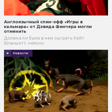
Англоязычный спин-офф «Игры в
кальмара» от Дэвида Финчера могли
отменить
Должна ли была в нем сыграть Кейт
Бланшетт, неясно.
Новости