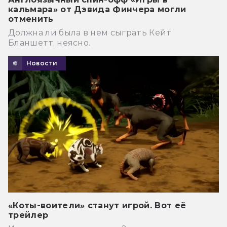
кальмара» от Дэвида Финчера могли
отменить
Должна ли была в нем сыграть Кейт
Бланшетт, неясно.
Новости
«Коты-воители» станут игрой. Вот её
трейлер