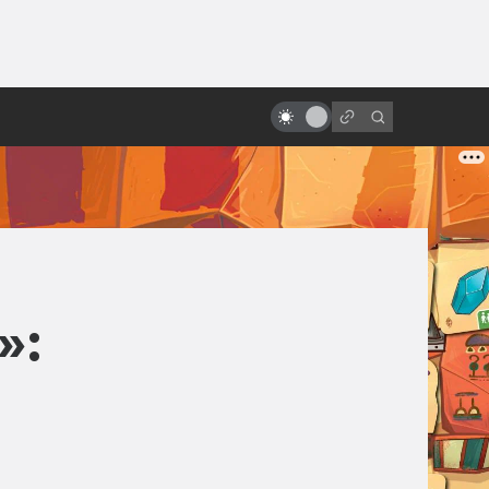
от
Спойлеры! Почему не надо их
бояться
»: