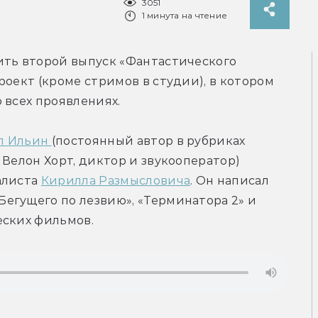
3051
1 минута на чтение
ить второй выпуск «Фантастического 
оект (кроме стримов в студии), в котором 
 всех проявлениях.
л Ильин 
(постоянный автор в рубриках 
Велон Хорт, диктор и звукооператор) 
листа 
Кирилла Размысловича
. Он написал 
егущего по лезвию», «Терминатора 2» и 
еских фильмов.