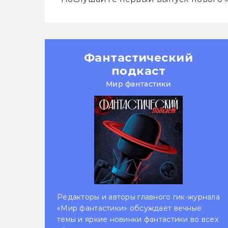
Фантастический
подкаст
Мир фантастики
Редакторы и авторы главного гик-журнала
«Мир фантастики» обсуждает вечные
темы и яркие новинки фантастики во всех