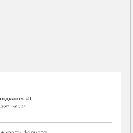
подкаст» #1
1.2017
5134
«живого» формата!