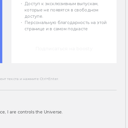
Доступ к эксклюзивным выпускам,
которые не появятся в свободном
доступе.
Персональную благодарность на этой
странице и в самом подкасте
Подписаться на boosty
т текста и нажмите Ctrl+Enter.
ce, I are controls the Universe.