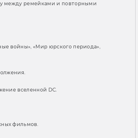
цу между ремейками и повторными 
ые войны», «Мир юрского периода», 
должения.
жение вселенной DC.
жных фильмов.