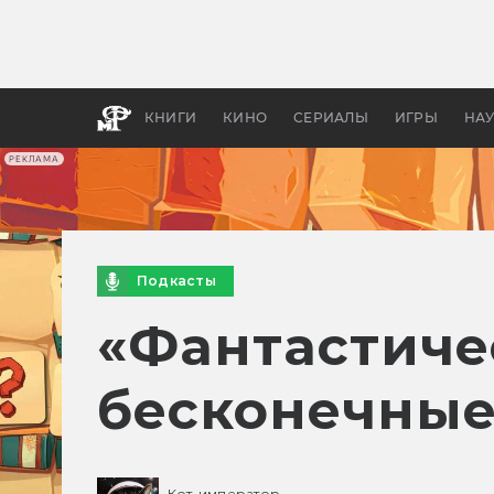
Как с
фильм
бы «В
КНИГИ
КИНО
СЕРИАЛЫ
ИГРЫ
НА
РЕКЛАМА
Подкасты
«Фантастиче
бесконечные
Кот-император