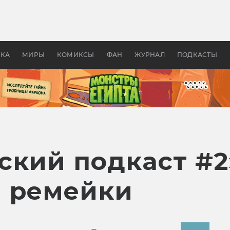
оздавались «Страшилы»:
«Одиссея» Нолана: что эт
, без которого не было
фильм сделал с Гомером и
ластелина колец»
Древней Грецией
УКА
МИРЫ
КОМИКСЫ
ФАН
ЖУРНАЛ
ПОДКАСТЫ
ский подкаст #2
 ремейки