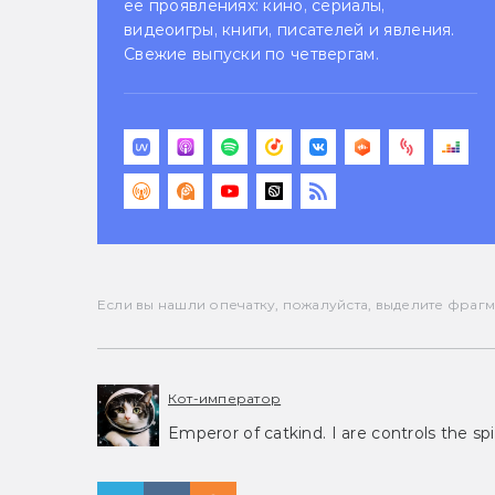
её проявлениях: кино, сериалы,
видеоигры, книги, писателей и явления.
Свежие выпуски по четвергам.
Если вы нашли опечатку, пожалуйста, выделите фрагмен
Кот-император
Emperor of catkind. I are controls the spi